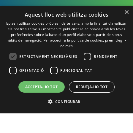
¡Te esperamos en
×
Aquest lloc web utilitza cookies
Epizen!
Epizen utilitza cookies pròpies i de tercers, amb la finalitat d'analitzar
els nostres serveis i mostrar-te publicitat relacionada amb les teves
preferències sobre la base d'un perfil elaborat a partir dels teus
hàbits de navegació. Per accedir a la política de cookies, prem
Llegir-
ne més
ESTRICTAMENT NECESSÀRIES
RENDIMENT
ORIENTACIÓ
FUNCIONALITAT
ACCEPTA-HO TOT
REBUTJA-HO TOT
Política de Privacidad
Política de cookies
Aviso Legal
Contacto
CONFIGURAR