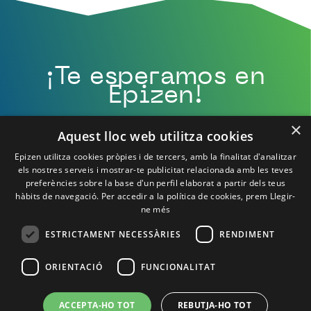
¡Te esperamos en
Epizen!
×
Aquest lloc web utilitza cookies
Epizen utilitza cookies pròpies i de tercers, amb la finalitat d'analitzar
els nostres serveis i mostrar-te publicitat relacionada amb les teves
preferències sobre la base d'un perfil elaborat a partir dels teus
hàbits de navegació. Per accedir a la política de cookies, prem
Llegir-
ne més
ESTRICTAMENT NECESSÀRIES
RENDIMENT
ORIENTACIÓ
FUNCIONALITAT
Política de Privacidad
Política de cookies
Aviso Legal
Contacto
ACCEPTA-HO TOT
REBUTJA-HO TOT