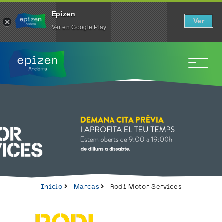
Epizen
Ver
Ver en Google Play
To
0
Inicio
Marcas
Rodi Motor Services