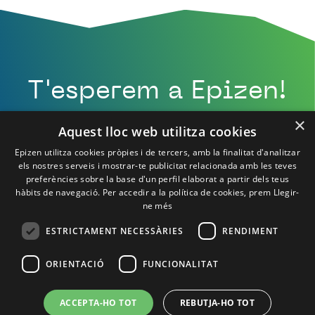
T'esperem a Epizen!
×
Aquest lloc web utilitza cookies
Epizen utilitza cookies pròpies i de tercers, amb la finalitat d'analitzar
els nostres serveis i mostrar-te publicitat relacionada amb les teves
preferències sobre la base d'un perfil elaborat a partir dels teus
hàbits de navegació. Per accedir a la política de cookies, prem
Llegir-
ne més
ESTRICTAMENT NECESSÀRIES
RENDIMENT
ORIENTACIÓ
FUNCIONALITAT
Política de Privacitat
Política de cookies
Avís Legal
Contacte
ACCEPTA-HO TOT
REBUTJA-HO TOT