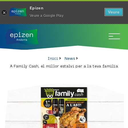
Epizen
Veure
Veure a Google Play
To
Inici
News
A Family Cash, el millor estalvi per a la teva familia