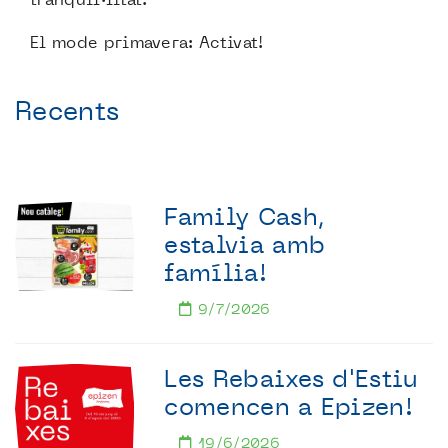
El mode primavera: Activat!
Recents
Family Cash,
estalvia amb
família!
9/7/2026
Les Rebaixes d'Estiu
comencen a Epizen!
19/6/2026