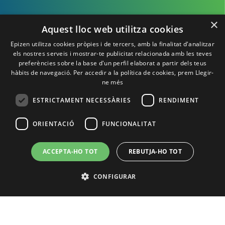
¡Te esperamos en
×
Aquest lloc web utilitza cookies
Epizen!
Epizen utilitza cookies pròpies i de tercers, amb la finalitat d'analitzar
els nostres serveis i mostrar-te publicitat relacionada amb les teves
preferències sobre la base d'un perfil elaborat a partir dels teus
hàbits de navegació. Per accedir a la política de cookies, prem
Llegir-
ne més
ESTRICTAMENT NECESSÀRIES
RENDIMENT
ORIENTACIÓ
FUNCIONALITAT
ACCEPTA-HO TOT
REBUTJA-HO TOT
Política de Privacidad
Política de cookies
Aviso Legal
Contacto
CONFIGURAR