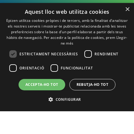
¡Te esperamos en
×
Aquest lloc web utilitza cookies
Epizen!
Epizen utilitza cookies pròpies i de tercers, amb la finalitat d'analitzar
els nostres serveis i mostrar-te publicitat relacionada amb les teves
preferències sobre la base d'un perfil elaborat a partir dels teus
hàbits de navegació. Per accedir a la política de cookies, prem
Llegir-
ne més
ESTRICTAMENT NECESSÀRIES
RENDIMENT
ORIENTACIÓ
FUNCIONALITAT
ACCEPTA-HO TOT
REBUTJA-HO TOT
Política de Privacidad
Política de cookies
Aviso Legal
Contacto
CONFIGURAR