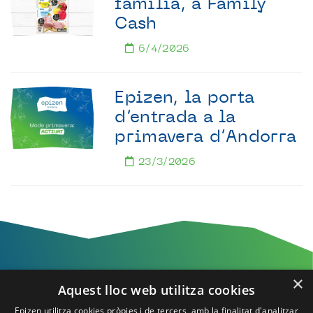
familia, a Family
Cash
6/4/2026
Epizen, la porta
d’entrada a la
primavera d’Andorra
23/3/2026
×
Aquest lloc web utilitza cookies
T'esperem a Epizen!
Epizen utilitza cookies pròpies i de tercers, amb la finalitat d'analitzar