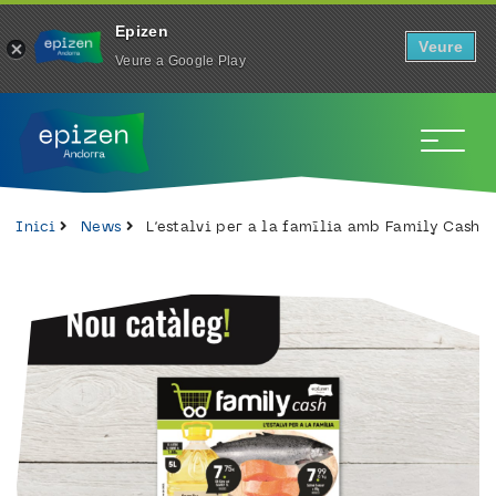
Epizen
Veure
Veure a Google Play
To
Inici
News
L’estalvi per a la família amb Family Cash