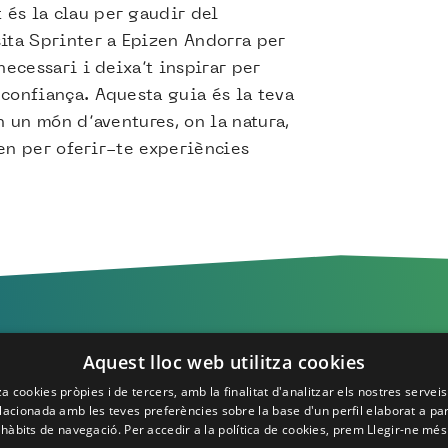
és la clau per gaudir del
ita Sprinter a Epizen Andorra per
necessari i deixa’t inspirar per
confiança. Aquesta guia és la teva
n un món d’aventures, on la natura,
onen per oferir-te experiències
T'esperem a Epizen!
Aquest lloc web utilitza cookies
za cookies pròpies i de tercers, amb la finalitat d'analitzar els nostres servei
elacionada amb les teves preferències sobre la base d'un perfil elaborat a par
hàbits de navegació. Per accedir a la política de cookies, prem
Llegir-ne més