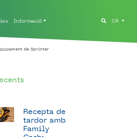
ies
Informació
CA
equipament de Sprinter
ecents
Recepta de
tardor amb
Family
Cash: