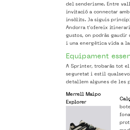
del senderisme. Entre vall
invitació a connectar amb
insòlits. Ja siguis princi
Andorra t'ofereix itinerari
gustos, on podràs gaudir 
i una energètica vida a l
Equipament essen
A Sprinter, trobaràs tot e
seguretat i estil qualsevo
detallem algunes de les 
Merrell Maipo
Cal
Explorer
bote
fona
prot
mod