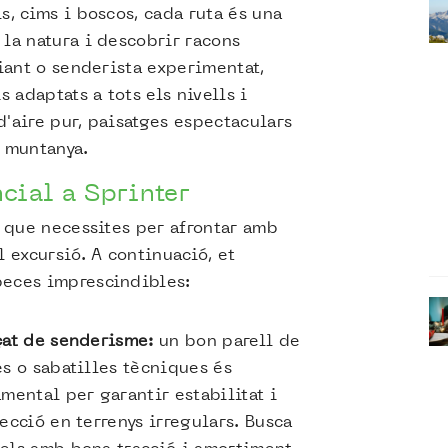
s, cims i boscos, cada ruta és una
 la natura i descobrir racons
piant o senderista experimentat,
s adaptats a tots els nivells i
d'aire pur, paisatges espectaculars
a muntanya.
cial a Sprinter
l que necessites per afrontar amb
l excursió. A continuació, et
peces imprescindibles:
çat de senderisme:
un bon parell de
s o sabatilles tècniques és
mental per garantir estabilitat i
ecció en terrenys irregulars. Busca
els amb bona tracció i amortiment