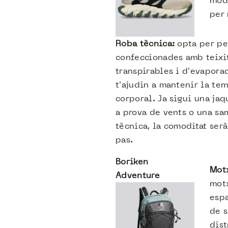
per 
Roba tècnica:
opta per pe
confeccionades amb teixi
transpirables i d'evapora
t'ajudin a mantenir la te
corporal. Ja sigui una ja
a prova de vents o una sa
tècnica, la comoditat serà
pas.
Boriken
Mot
Adventure
motx
espa
de s
dist