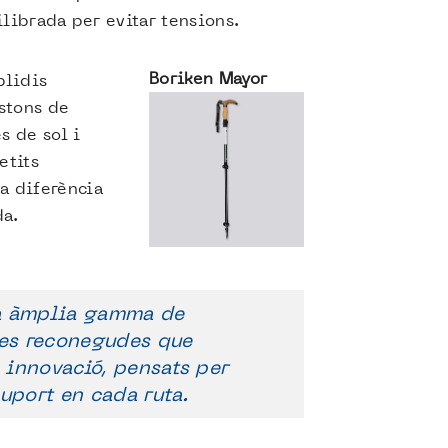
librada per evitar tensions.
Boriken Mayor
blidis
stons de
s de sol i
etits
a diferència
da.
na àmplia gamma de
es reconegudes que
 innovació, pensats per
suport en cada ruta.